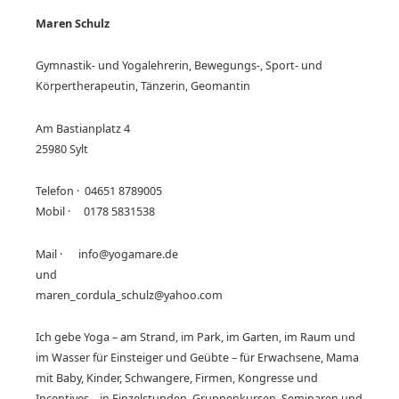
Maren Schulz
Gymnastik- und Yogalehrerin, Bewegungs-, Sport- und
Körpertherapeutin, Tänzerin, Geomantin
Am Bastianplatz 4
25980 Sylt
Telefon · 04651 8789005
Mobil · 0178 5831538
Mail · info@yogamare.de
und
maren_cordula_schulz@yahoo.com
Ich gebe Yoga – am Strand, im Park, im Garten, im Raum und
im Wasser für Einsteiger und Geübte – für Erwachsene, Mama
mit Baby, Kinder, Schwangere, Firmen, Kongresse und
Incentives – in Einzelstunden, Gruppenkursen, Seminaren und