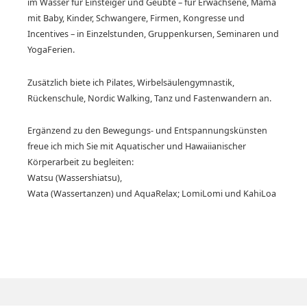
im Wasser für Einsteiger und Geübte – für Erwachsene, Mama
mit Baby, Kinder, Schwangere, Firmen, Kongresse und
Incentives – in Einzelstunden, Gruppenkursen, Seminaren und
YogaFerien.
Zusätzlich biete ich Pilates, Wirbelsäulengymnastik,
Rückenschule, Nordic Walking, Tanz und Fastenwandern an.
Ergänzend zu den Bewegungs- und Entspannungskünsten
freue ich mich Sie mit Aquatischer und Hawaiianischer
Körperarbeit zu begleiten:
Watsu (Wassershiatsu),
Wata (Wassertanzen) und AquaRelax; LomiLomi und KahiLoa