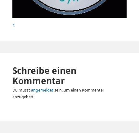
Full
×
size
attachment
link
Schreibe einen
Kommentar
Du musst
angemeldet
sein, um einen Kommentar
abzugeben.
Primary